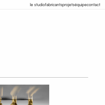
le studio
fabricants
projets
équipe
contact