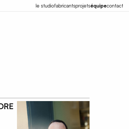
le studio
fabricants
projets
équipe
contact
NDRE