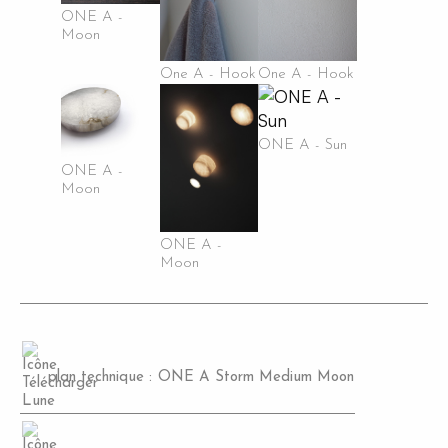
ONE A -
Moon
One A - Hook
One A - Hook
ONE A - Sun
ONE A -
Moon
ONE A -
Moon
plan technique :
ONE A Storm Medium Moon